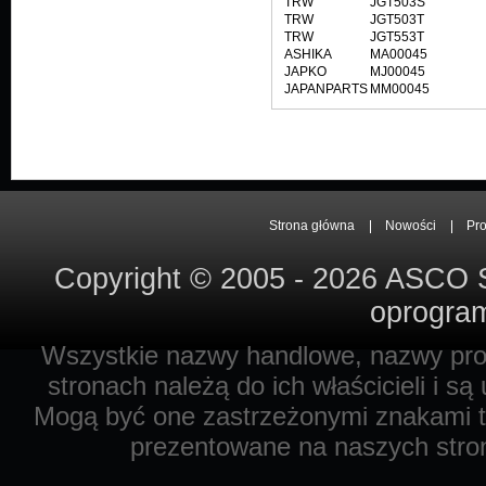
TRW
JGT503S
TRW
JGT503T
TRW
JGT553T
ASHIKA
MA00045
JAPKO
MJ00045
JAPANPARTS
MM00045
Strona główna
Nowości
Pr
Copyright © 2005 - 2026 ASCO Sy
oprogram
Wszystkie nazwy handlowe, nazwy prod
stronach należą do ich właścicieli i s
Mogą być one zastrzeżonymi znakami to
prezentowane na naszych stron