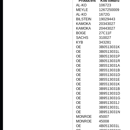
Producent
Kod towaru
AL-KO
106723
MEYLE
1267250009
AL-KO
1672G
BILSTEIN
19029443
KAMOKA
20343027
KAMOKA
20443027
BOGE
27C11F
SACHS
310027
KYB
343281
OE
3B0513031K
OE
3B0513031L
OE
3B0513031P
OE
3B0513031R
OE
3B5513031A
OE
3B5513031B
OE
3B5513031D
OE
3B5513031E
OE
3B5513031K
OE
3B9513031B
OE
3B9513031D
OE
3B9513031G
OE
3B9513031J
OE
3B9513031L
OE
3B9513031N
MONROE
45007
MONROE
45008
OE
4B0513031L