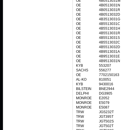
OE
4B0513031M
OE
4B0513031N
OE
4B0513031R
OE
4B0513032D
OE
4B3513031G
OE
4B5513031C
OE
4B5513031H
OE
4B5513031R
OE
4B5513031S
OE
4B5513032C
OE
4B5513032D
OE
4B9513031A
OE
4B9513031E
OE
4B9513031N
KYB
553207
SACHS
556277
OE
7702150163
AL-KO
810051
KYB
9430016
BILSTEIN
BNE2944
DELPHI
DG3905
MONROE
E2052
MONROE
E5079
MONROE
E5087
TRW
JGS232T
TRW
JGT395T
TRW
JGT502S
TRW
JGT502T