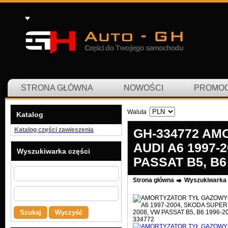
STRONA GŁÓWNA
NOWOŚCI
PROMO
Waluta
Katalog
Katalog części zawieszenia
GH-334772 A
AUDI A6 1997-
Wyszukiwarka części
PASSAT B5, B6
Strona główna
Wyszukiwarka 