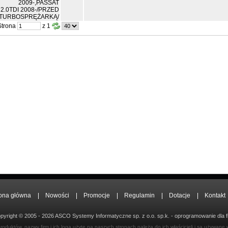
Strona
z 1
ona główna
Nowości
Promocje
Regulamin
Dotacje
Kontakt
pyright © 2005 - 2026 ASCO Systemy Informatyczne sp. z o.o. sp.k. - oprogramowanie dla f
duktów, nazwy firm i ich loga użyte na naszych stronach należą do ich właścicieli i są używane w