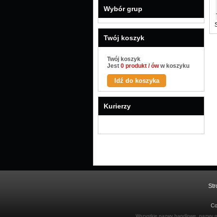
Wybór grup
Twój koszyk
Twój koszyk
Jest
0 produkt / ów
w koszyku
Idź do koszyka
Kurierzy
Str
Co
Wszystkie nazwy handlowe, nazwy pro