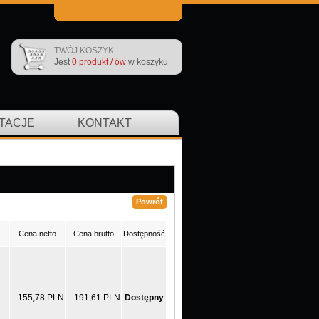
TWÓJ KOSZYK
Jest
0 produkt / ów
w koszyku
TACJE
KONTAKT
Cena netto
Cena brutto
Dostępność
155,78 PLN
191,61 PLN
Dostępny