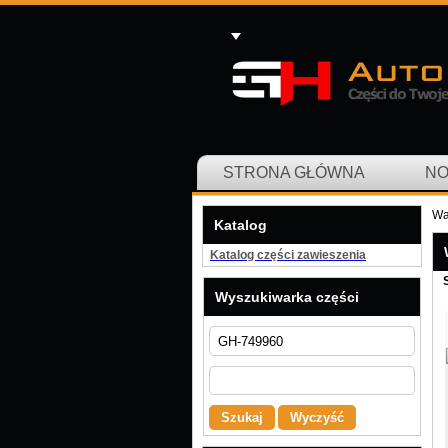
STRONA GŁÓWNA
NO
Wa
Katalog
Katalog części zawieszenia
Wyszukiwarka części